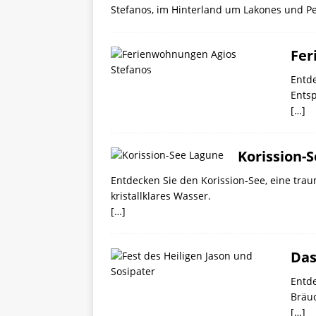
Stefanos, im Hinterland um Lakones und P
Fer
Entd
Ents
[…]
Korission-
Entdecken Sie den Korission-See, eine tra
kristallklares Wasser.
[…]
Das
Entde
Bräuc
[…]